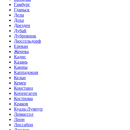
Гамбург
Гданьск
Дели
Доха
Дрезден
Дубай
Дубровник
Дюссельдорф
Ереван
Женева
Кадис
Казань
Канны
Каппадокия
Кельн
Кемер
Констанц
Копенгаген
Кострома
Краков
Куала-Лумпур
Лимассол
Лион
Лиссабон
Лондон