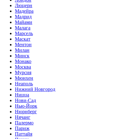
Люцерн
Мадейра
Мадрид
Майами
Малага
Марсель
Маскат
Ментон
Милан
Минск
Монако
Москва
Мурсия
Мюнхен
Неаполь
Нижний Новгород
Ницца
Нови-Сад
Нью-Йорк
Нюрнберг
Нячанг
Палермо
Париж
Паттайя