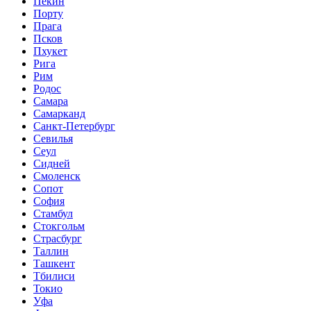
Пекин
Порту
Прага
Псков
Пхукет
Рига
Рим
Родос
Самара
Самарканд
Санкт-Петербург
Севилья
Сеул
Сидней
Смоленск
Сопот
София
Стамбул
Стокгольм
Страсбург
Таллин
Ташкент
Тбилиси
Токио
Уфа