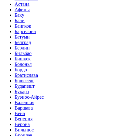
Астана
Афины
Баку
Бали
Бангкок
Барселона
Батуми
Белград
Берлин
Бильбао
Бишкек
Болонья
Бордо
Братислава
Брюссель
Будапешт
Бухара
Буэнос-Айрес
Валенсия
Варшава
Вена
Венеция
Верона
Вильнюс
Вроцлав