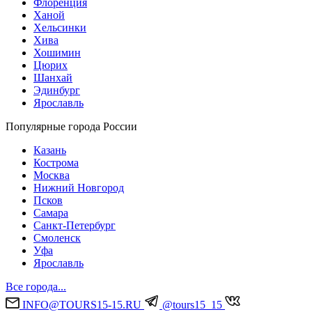
Флоренция
Ханой
Хельсинки
Хива
Хошимин
Цюрих
Шанхай
Эдинбург
Ярославль
Популярные города России
Казань
Кострома
Москва
Нижний Новгород
Псков
Самара
Санкт-Петербург
Смоленск
Уфа
Ярославль
Все города...
INFO@TOURS15-15.RU
@tours15_15